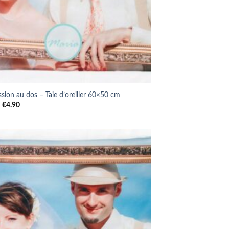
sion au dos – Taie d’oreiller 60×50 cm
Le
Le
€
4.90
prix
prix
initial
actuel
était :
est :
€7.00.
€4.90.