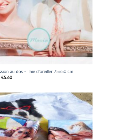
sion au dos – Taie d’oreiller 75×50 cm
Le
Le
€
5.60
prix
prix
initial
actuel
était :
est :
€8.00.
€5.60.