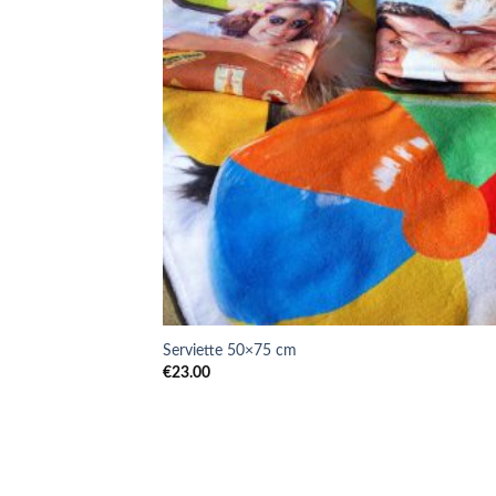
Serviette 50×75 cm
€
23.00