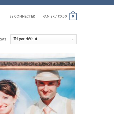
0
SE CONNECTER
PANIER /
€
0.00
tats