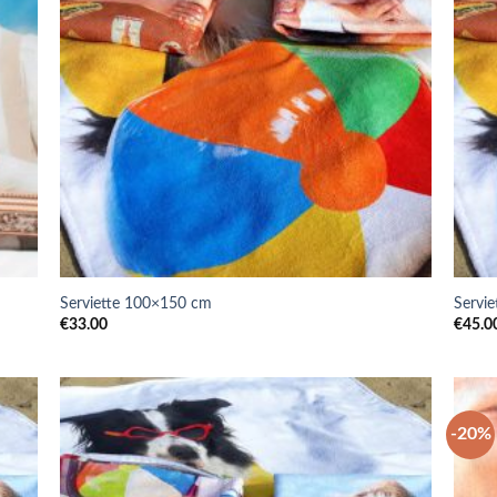
Serviette 100×150 cm
Servi
€
33.00
€
45.0
-20%