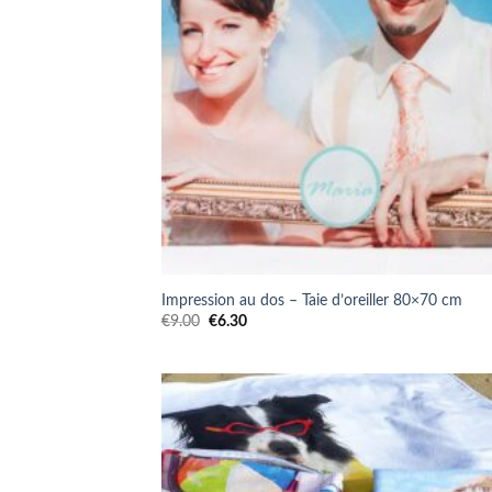
Impression au dos – Taie d’oreiller 80×70 cm
Le
Le
€
9.00
€
6.30
prix
prix
initial
actuel
était :
est :
€9.00.
€6.30.