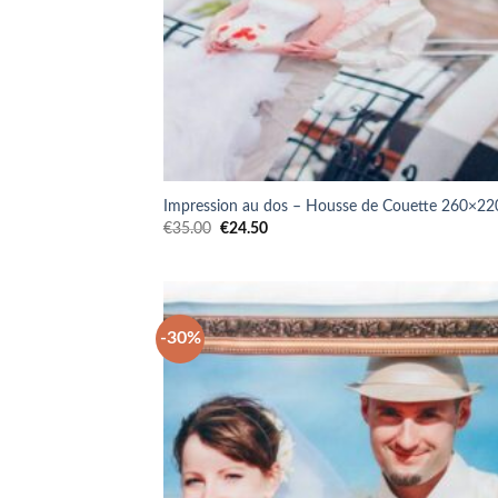
Impression au dos – Housse de Couette 260×2
Le
Le
€
35.00
€
24.50
prix
prix
initial
actuel
était :
est :
€35.00.
€24.50.
-30%