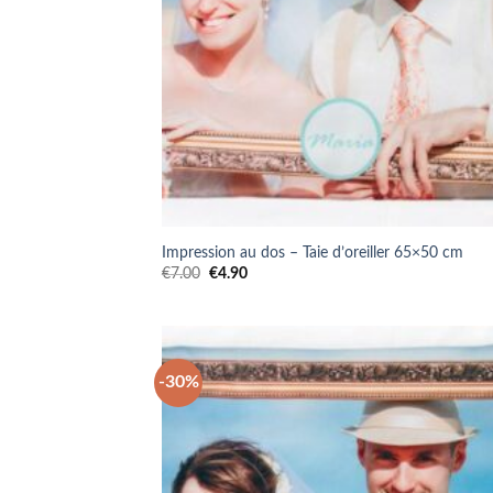
Impression au dos – Taie d’oreiller 65×50 cm
Le
Le
€
7.00
€
4.90
prix
prix
initial
actuel
était :
est :
€7.00.
€4.90.
-30%