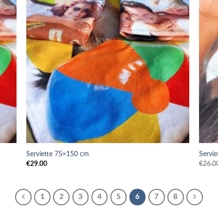
Serviette 75×150 cm
Servi
€
29.00
€
26.0
1
2
3
4
5
6
7
8