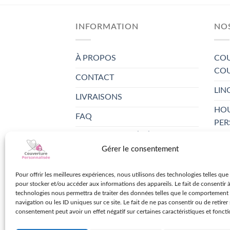
INFORMATION
NO
À PROPOS
COU
COU
CONTACT
LIN
LIVRAISONS
HOU
FAQ
PER
CONDITIONS GÉNÉRALES DE
DRA
VENTES
Gérer le consentement
PH
POLITIQUE DE
TAI
Pour offrir les meilleures expériences, nous utilisons des technologies telles que
CONFIDENTIALITÉ
pour stocker et/ou accéder aux informations des appareils. Le fait de consentir 
PER
technologies nous permettra de traiter des données telles que le comportement
navigation ou les ID uniques sur ce site. Le fait de ne pas consentir ou de retirer
SER
consentement peut avoir un effet négatif sur certaines caractéristiques et foncti
PH