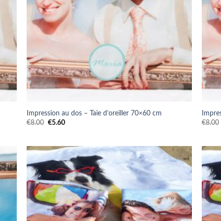
Impression au dos – Taie d’oreiller 70×60 cm
Impres
Le
Le
€
8.00
€
5.60
€
8.00
prix
prix
initial
actuel
était :
est :
€8.00.
€5.60.