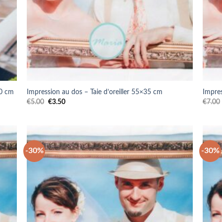
20 cm
Impression au dos – Taie d’oreiller 55×35 cm
Impres
Le
Le
€
5.00
€
3.50
€
7.00
prix
prix
initial
actuel
était :
est :
€5.00.
€3.50.
-30%
-30%