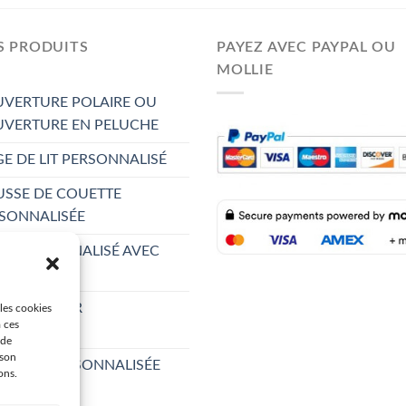
S PRODUITS
PAYEZ AVEC PAYPAL OU
MOLLIE
VERTURE POLAIRE OU
VERTURE EN PELUCHE
GE DE LIT PERSONNALISÉ
SSE DE COUETTE
SONNALISÉE
P PERSONNALISÉ AVEC
OTO
E D’OREILLER
 les cookies
à ces
SONNALISÉ
 de
 son
VIETTE PERSONNALISÉE
ons.
OTO