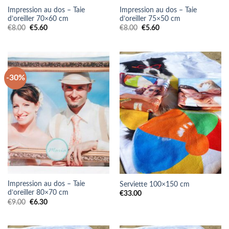
Impression au dos – Taie
Impression au dos – Taie
d’oreiller 70×60 cm
d’oreiller 75×50 cm
Le
Le
Le
Le
€
8.00
€
5.60
€
8.00
€
5.60
prix
prix
prix
prix
initial
actuel
initial
actuel
était :
est :
était :
est :
€8.00.
€5.60.
€8.00.
€5.60.
-30%
Impression au dos – Taie
Serviette 100×150 cm
d’oreiller 80×70 cm
€
33.00
Le
Le
€
9.00
€
6.30
prix
prix
initial
actuel
était :
est :
€9.00.
€6.30.