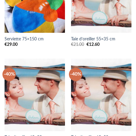
Serviette 75×150 cm
Taie d’oreiller 55×35 cm
Le
Le
€
29.00
€
21.00
€
12.60
prix
prix
initial
actuel
était :
est :
€21.00.
€12.60.
-40%
-40%