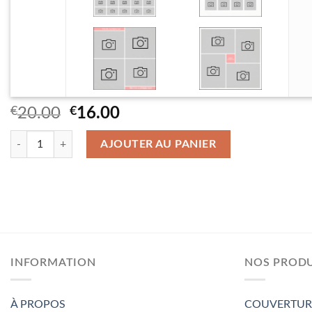
Le
Le
€
20.00
€
16.00
prix
prix
quantité de Impression au dos – Couverture en peluche Double 150×1
initial
actuel
AJOUTER AU PANIER
était :
est :
€20.00.
€16.00.
INFORMATION
NOS PRODU
À PROPOS
COUVERTUR