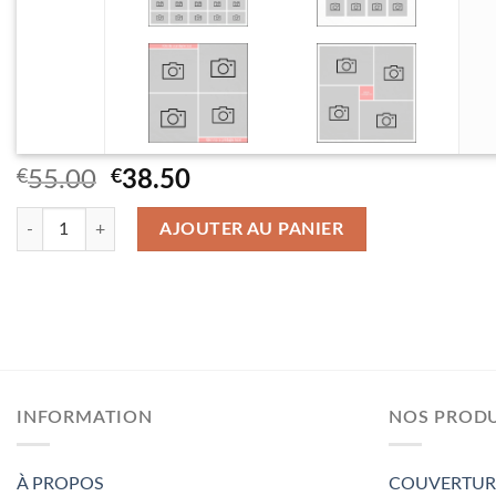
Le
Le
€
55.00
€
38.50
prix
prix
quantité de Couverture en peluche 150×150 cm
initial
actuel
AJOUTER AU PANIER
était :
est :
€55.00.
€38.50.
INFORMATION
NOS PRODU
À PROPOS
COUVERTUR