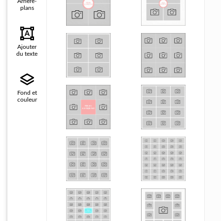
Arrière-
plans
Ajouter
du texte
Fond et
couleur