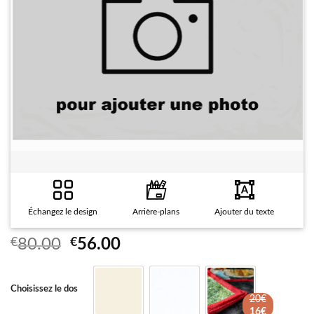
Échangez le design
Arrière-plans
Ajouter du texte
F
Le
Le
€
80.00
€
56.00
prix
prix
initial
actuel
Choisissez le dos
était :
est :
20€
€80.00.
€56.00.
16€