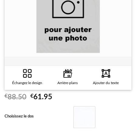
Échangez le design
Arrière-plans
Ajouter du texte
F
Le
Le
€
88.50
€
61.95
prix
prix
initial
actuel
Choisissez le dos
était :
est :
€88.50.
€61.95.