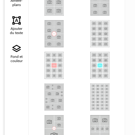
Arrière-
plans
Ajouter
du texte
Fond et
couleur