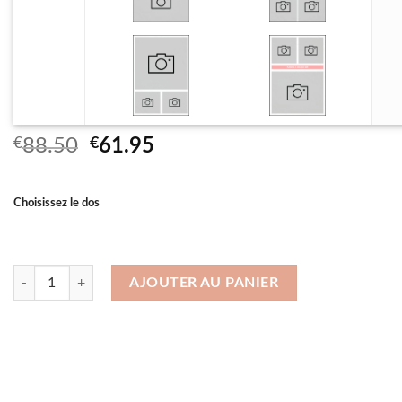
Le
Le
€
88.50
€
61.95
prix
prix
initial
actuel
Choisissez le dos
était :
est :
€88.50.
€61.95.
quantité de Housse de Couette en coton 140×200 cm
AJOUTER AU PANIER