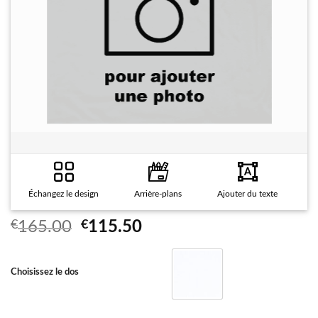
Échangez le design
Arrière-plans
Ajouter du texte
F
Le
Le
€
165.00
€
115.50
prix
prix
initial
actuel
Choisissez le dos
était :
est :
€165.00.
€115.50.